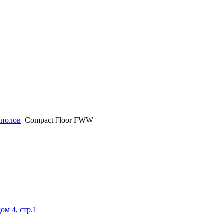
 полов
Compact Floor FWW
ом 4, стр.1