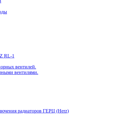
в
воды
Z RL-1
порных вентилей.
орными вентилями.
лючения радиаторов ГЕРЦ (Herz)