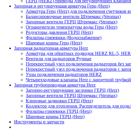
ГЕРЦ (HERZ) приводы для регулирующих клапано
Запорная и регулирующая арматура Герц (Herz)
Арматура Герц (Herz) для подключения счетчиков 
Балансировочные вентили Штремакс (Stromax)
Запорные вентили ГЕРЦ Штремакс (Stromax)
Ограничители температуры воды Герц (Herz)
Редукторы давления ГЕРЦ (Herz)
Фильтры-грязевики (Водоснабжение)
Шаровые краны Герц (Herz)
Запорная радиаторная арматура Herz
Арматура для обратных подводок HERZ RL-5, HER
Вентили для радиаторов Ручные
Перекрестный узел подключения радиаторов без за
Перекрестный узел подключения радиаторов с зап
Узлы подключения радиаторов HERZ
Четырехходовые клапаны Herz с ланцетной трубкой
Запорная трубопроводная арматура Herz
Запорно-регулирующие заслонки ГЕРЦ (Herz)
Запорные вентили ГЕРЦ Штремакс (Stromax)
Клиновые задвижки ГЕРЦ (Herz)
Коллектор для отопления. Распределитель для подк
Фильтры-грязевики ГЕРЦ (Herz)
Шаровые краны ГЕРЦ (Herz)
Инструменты и запчасти