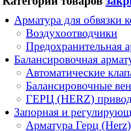
Категории товаров
Арматура для обвязки к
Воздухоотводчики
Предохранительная а
Балансировочная арма
Автоматические кла
Балансировочные вен
ГЕРЦ (HERZ) привод
Запорная и регулирующа
Арматура Герц (Herz