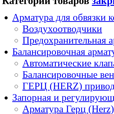
Категории товаров
Арматура для обвязки к
Воздухоотводчики
Предохранительная а
Балансировочная арма
Автоматические кла
Балансировочные вен
ГЕРЦ (HERZ) привод
Запорная и регулирующа
Арматура Герц (Herz