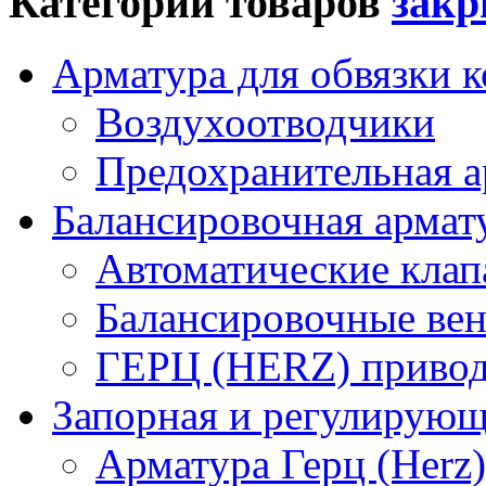
Категории товаров
Арматура для обвязки к
Воздухоотводчики
Предохранительная а
Балансировочная арма
Автоматические кла
Балансировочные вен
ГЕРЦ (HERZ) привод
Запорная и регулирующа
Арматура Герц (Herz