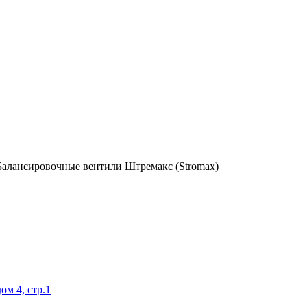
Балансировочные вентили Штремакс (Stromax)
ом 4, стр.1