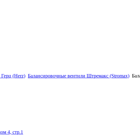
Герц (Herz)
Балансировочные вентили Штремакс (Stromax)
Бал
ом 4, стр.1