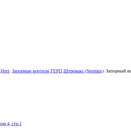
 Herz
Запорные вентили ГЕРЦ Штремакс (Stromax)
Запорный в
ом 4, стр.1