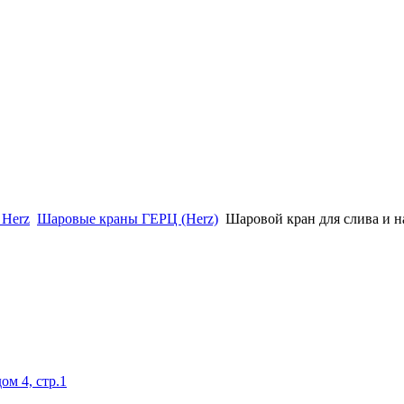
 Herz
Шаровые краны ГЕРЦ (Herz)
Шаровой кран для слива и 
ом 4, стр.1