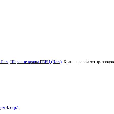
 Herz
Шаровые краны ГЕРЦ (Herz)
Кран шаровой четырехходо
ом 4, стр.1