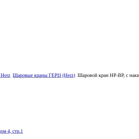
 Herz
Шаровые краны ГЕРЦ (Herz)
Шаровой кран НР-ВР, с нак
ом 4, стр.1