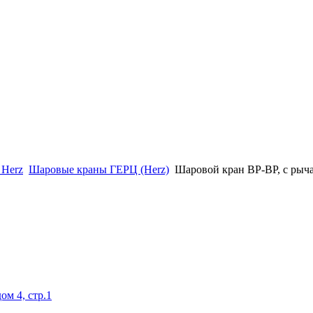
 Herz
Шаровые краны ГЕРЦ (Herz)
Шаровой кран BP-BP, с рыч
ом 4, стр.1