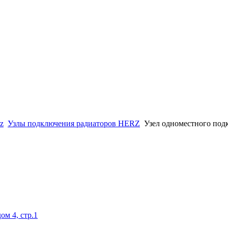
z
Узлы подключения радиаторов HERZ
Узeл одноместного по
ом 4, стр.1