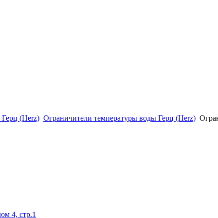
Герц (Herz)
Ограничители температуры воды Герц (Herz)
Огра
ом 4, стр.1