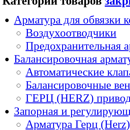
Категории товаров
Арматура для обвязки к
Воздухоотводчики
Предохранительная а
Балансировочная арма
Автоматические кла
Балансировочные вен
ГЕРЦ (HERZ) привод
Запорная и регулирующа
Арматура Герц (Herz